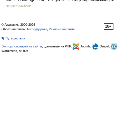
Deutsch Wikipedia
© Академик, 2000-2026
18+
Обратная связь:
Техподдержка
,
Реклама на сайте
👣 Путешествия
Экспорт словарей на сайты
, сделанные на PHP,
Joomla,
Drupal,
WordPress, MODx.