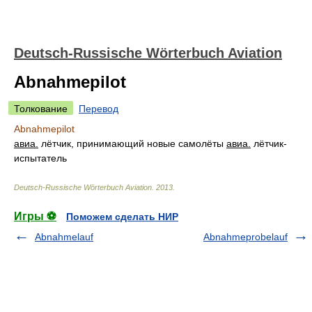
Deutsch-Russische Wörterbuch Aviation
Abnahmepilot
Толкование
Перевод
Abnahmepilot
авиа.
лётчик, принимающий новые самолёты
авиа.
лётчик-
испытатель
Deutsch-Russische Wörterbuch Aviation
.
2013
.
Игры ⚽
Поможем сделать НИР
Abnahmelauf
Abnahmeprobelauf